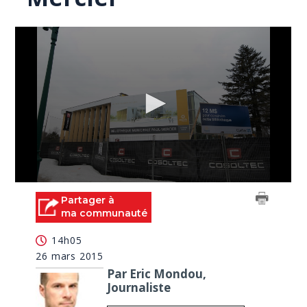
0
seconds
Partager à
of
ma communauté
1
minute,
14h05
19
seconds
26 mars 2015
Par Eric Mondou,
Journaliste