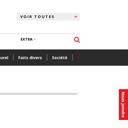
EXTRA
+
turel
Faits divers
Société
Nous joindre