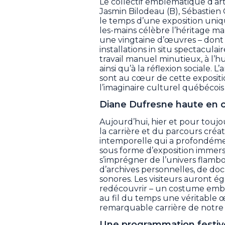
Le collectif emblématique d’ar
Jasmin Bilodeau (B), Sébastien Gi
le temps d’une exposition uniqu
les-mains célèbre l’héritage m
une vingtaine d’œuvres – dont tr
installations in situ spectaculai
travail manuel minutieux, à l’
ainsi qu’à la réflexion sociale. L
sont au cœur de cette expositio
l’imaginaire culturel québécoi
Diane Dufresne haute en 
Aujourd’hui, hier et pour toujo
la carrière et du parcours cré
intemporelle qui a profondément
sous forme d’exposition immersive
s’imprégner de l’univers flambo
d’archives personnelles, de do
sonores. Les visiteurs auront é
redécouvrir – un costume embl
au fil du temps une véritable œ
remarquable carrière de notre
Une programmation festive 