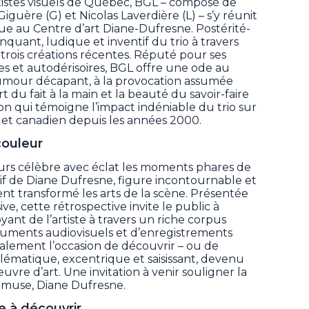
tistes visuels de Québec, BGL – composé de
guère (G) et Nicolas Laverdière (L) – s’y réunit
e au Centre d’art Diane-Dufresne. Postérité-
anquant, ludique et inventif du trio à travers
ois créations récentes. Réputé pour ses
res et autodérisoires, BGL offre une ode au
humour décapant, à la provocation assumée
’art du fait à la main et la beauté du savoir-faire
n qui témoigne l’impact indéniable du trio sur
s et canadien depuis les années 2000.
couleur
urs célèbre avec éclat les moments phares de
atif de Diane Dufresne, figure incontournable et
 transformé les arts de la scène. Présentée
, cette rétrospective invite le public à
yant de l’artiste à travers un riche corpus
cuments audiovisuels et d’enregistrements
galement l’occasion de découvrir – ou de
ématique, excentrique et saisissant, devenu
uvre d’art. Une invitation à venir souligner la
 muse, Diane Dufresne.
à découvrir