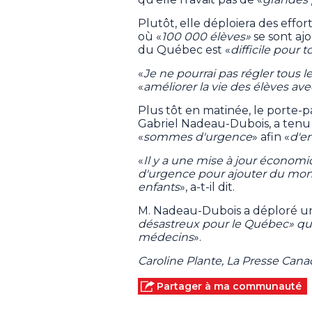
Plutôt, elle déploiera des effor
où «
100 000 élèves»
se sont ajo
du Québec est «
difficile pour t
«
Je ne pourrai pas régler tous l
«
améliorer la vie des élèves av
Plus tôt en matinée, le porte-
Gabriel Nadeau-Dubois, a tenu
«
sommes d'urgence
» afin «
d'en
«
Il y a une mise à jour économiq
d'urgence pour ajouter du mon
enfants
», a-t-il dit.
M. Nadeau-Dubois a déploré u
désastreux pour le Québec» qu
médecins
».
Caroline Plante, La Presse Can
Partager à ma communauté