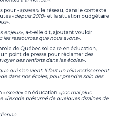
ts pour «
apaiser
» le réseau, dans le contexte
utés «
depuis 2018
» et la situation budgétaire
ous
».
es enjeux
», a-t-elle dit, ajoutant vouloir
ec les ressources que nous avons
».
parole de Québec solidaire en éducation,
 un point de presse pour réclamer des
voyer des renforts dans les écoles
».
ue qui s'en vient. Il faut un réinvestissement
de dans nos écoles, pour prendre soin des
n «
exode
» en éducation «
pas mal plus
e «l'exode présumé de quelques dizaines de
adienne