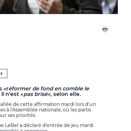
NE
 «r
éformer de fond en comble le
il n'est «
pas brisé»
, selon elle.
 allée de cette affirmation mardi lors d'un
s à l'Assemblée nationale, où les partis
ur ses priorités.
e LeBel a déclaré d'entrée de jeu mardi
priorités à annoncer
».