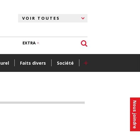
EXTRA
+
turel
Faits divers
Société
Nous joindre