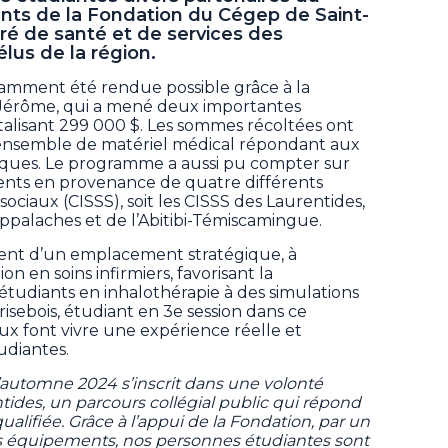
nts de la Fondation du Cégep de Saint-
ré de santé et de services des
lus de la région.
amment été rendue possible grâce à la
Jérôme, qui a mené deux importantes
isant 299 000 $. Les sommes récoltées ont
 ensemble de matériel médical répondant aux
iques. Le programme a aussi pu compter sur
ts en provenance de quatre différents
 sociaux (CISSS), soit les CISSS des Laurentides,
ppalaches et de l’Abitibi-Témiscamingue.
ent d’un emplacement stratégique, à
on en soins infirmiers, favorisant la
étudiants en inhalothérapie à des simulations
risebois, étudiant en 3e session dans ce
 font vivre une expérience réelle et
udiantes.
l’automne 2024 s’inscrit dans une volonté
entides, un parcours collégial public qui répond
ifiée. Grâce à l’appui de la Fondation, par un
 équipements, nos personnes étudiantes sont