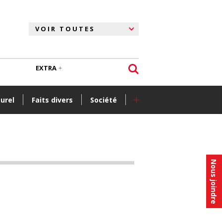
EXTRA
+
turel
Faits divers
Société
Nous joindre