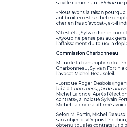
sa ville comme un
sideline
ne pe
«Nous avons la raison pourquoi l
antibruit en est un bel exemple.
cher en frais d’avocat», a-t-il in
S’il est élu, Sylvain Fortin comp
«Ayoub ne pense pas aux gens 
l’affaissement du talus», a dépl
Commission Charbonneau
Muni de la transcription du té
Charbonneau, Sylvain Fortin a d
l’avocat Michel Beausoleil.
«Lorsque Roger Desbois (ingé
lui a dit
non merci, j’ai de nouv
Michel Lalonde. Après l’électio
contrats», a indiqué Sylvain For
Michel Lalonde a affirmé avoir 
Selon M. Fortin, Michel Beauso
sans objectif. «Depuis l’élection
obtenu tous les contrats juridiq