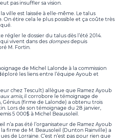
ut pas insuffler sa vision.
a ville est laissée à elle-même. Le talus
 On étire cela le plus possible et ça coûte très
diqué.
te régler le dossier du talus dès l’été 2014.
qui vivent dans des
dompes
depuis
oré M. Fortin.
moignage de Michel Lalonde à la commission
éploré les liens entre l’équipe Ayoub et
nieur chez Tescult) allègue que Ramez Ayoub
eaux amis
, il corrobore le témoignage de
n, Génius (firme de Lalonde) a obtenu trois
tin. Lors de son témoignage du 28 janvier,
remis 5 000$ à Michel Beausoleil.
leil n’a pas été l’organisateur de Ramez Ayoub
, la firme de M. Beausoleil (Dunton Rainville) a
ues de Lorraine. C’est n’est pas pour rien que