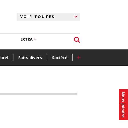
EXTRA
+
turel
Faits divers
Société
Nous joindre