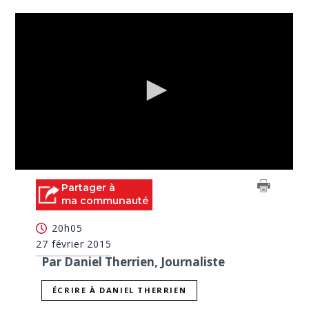
0
seconds
Partager à
of
ma communauté
0
seconds
20h05
27 février 2015
Par Daniel Therrien, Journaliste
ÉCRIRE À DANIEL THERRIEN