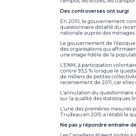
l'emploi, les écoles, les transp
Des controverses ont surgi
En 2010, le gouvernement cons
questionnaire détaillé du rec
nationale auprès des ménages (E
Le gouvernement de l'époque a 
des organisations qui affirmaien
une image fidèle de la populati
L'ENM, à participation volontai
contre 93,5 % lorsque le questio
de milliers de petites collectiv
recensement de 2011, car elles n
L'annulation du questionnaire 
sur la qualité des statistiques l
L'une des premières mesures pr
Trudeau en 2015 a rétabli le que
Ne pas y répondre entraîne 
Les Canadiens étaient invités à