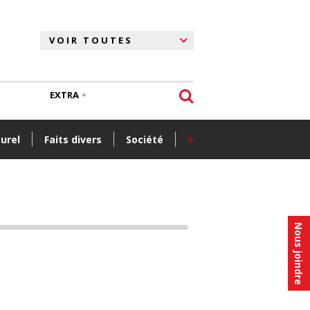
EXTRA
+
turel
Faits divers
Société
Nous joindre