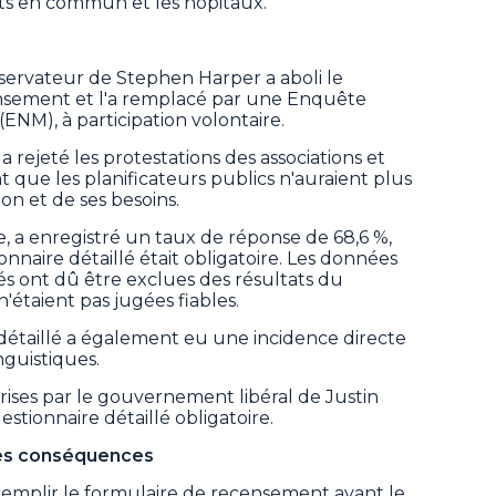
orts en commun et les hôpitaux.
ervateur de Stephen Harper a aboli le
ensement et l'a remplacé par une Enquête
NM), à participation volontaire.
rejeté les protestations des associations et
t que les planificateurs publics n'auraient plus
on et de ses besoins.
re, a enregistré un taux de réponse de 68,6 %,
nnaire détaillé était obligatoire. Les données
ités ont dû être exclues des résultats du
'étaient pas jugées fiables.
détaillé a également eu une incidence directe
inguistiques.
ises par le gouvernement libéral de Justin
stionnaire détaillé obligatoire.
des conséquences
 remplir le formulaire de recensement avant le