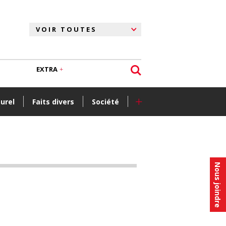
EXTRA
+
turel
Faits divers
Société
Nous joindre