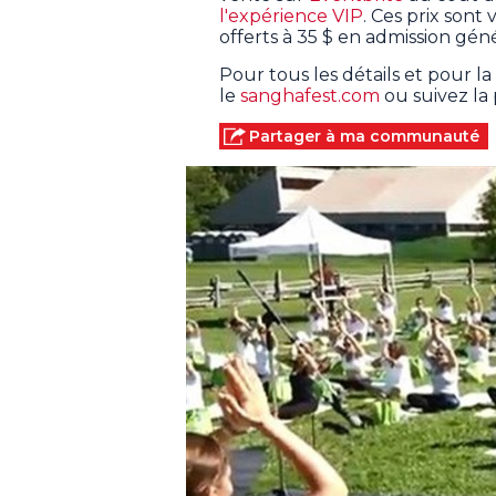
l'expérience VIP
. Ces prix sont 
offerts à 35 $ en admission géné
Pour tous les détails et pour l
le
sanghafest.com
ou suivez la
Partager à ma communauté