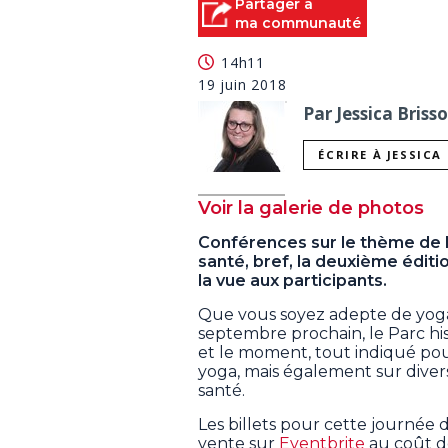
Partager à
ma communauté
14h11
19 juin 2018
Par Jessica Briss
ÉCRIRE À JESSICA
Voir la galerie de photos
Conférences sur le thème de l
santé, bref, la deuxième édit
la vue aux participants.
Que vous soyez adepte de yoga 
septembre prochain, le Parc his
et le moment, tout indiqué pour
yoga, mais également sur diver
santé.
Les billets pour cette journée
vente sur
Eventbrite
au coût de