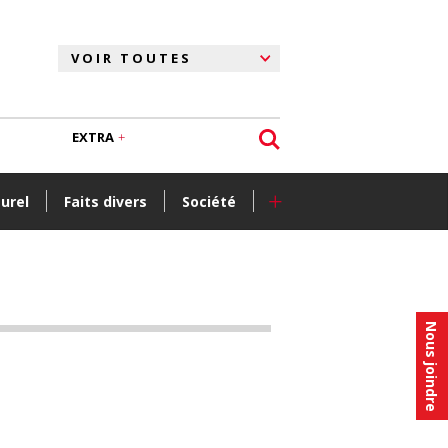
EXTRA
+
turel
Faits divers
Société
Nous joindre