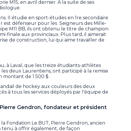
e M15, en avril dernier. À la suite de ses
diologue.
ns. Il étudie en sport-études en 1re secondaire
eur est défenseur pour les Seigneurs des Mille-
uipe M11 BB, ils ont obtenu le titre de champion
mi-finale aux provinciaux. Plus tard, il aimerait
ise de construction, lui qui aime travailler de
, à Laval, que les treize étudiants-athlètes
ie les deux Laurentiens, ont participé à la remise
 montant de 1 500 $ .
 chandail de hockey aux couleurs des deux
cès à tous les services déployés par l'équipe de
Pierre Gendron, fondateur et président
a la Fondation Le BUT, Pierre Gendron, ancien
a tenu à offrir également, de façon