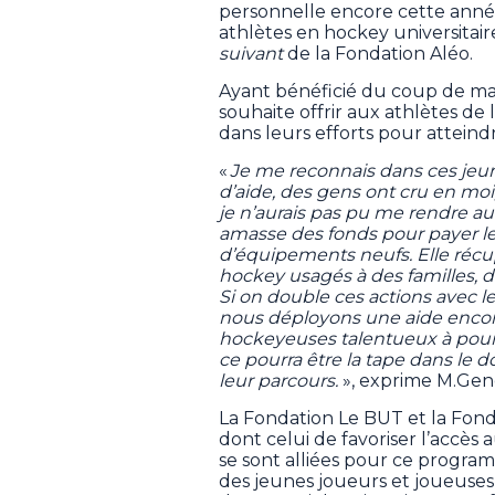
personnelle encore cette année
athlètes en hockey universita
suivant
de la Fondation Aléo.
Ayant bénéficié du coup de mai
souhaite offrir aux athlètes d
dans leurs efforts pour atteindr
«
Je me reconnais dans ces jeune
d’aide, des gens ont cru en moi
je n’aurais pas pu me rendre a
amasse des fonds pour payer les f
d’équipements neufs. Elle réc
hockey usagés à des familles, d
Si on double ces actions avec 
nous déployons une aide encor
hockeyeuses talentueux à pours
ce pourra être la tape dans le do
leur parcours.
», exprime M.Ge
La Fondation Le BUT et la Fonda
dont celui de favoriser l’accès 
se sont alliées pour ce progra
des jeunes joueurs et joueuse