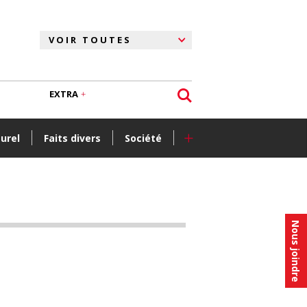
EXTRA
+
turel
Faits divers
Société
Nous joindre