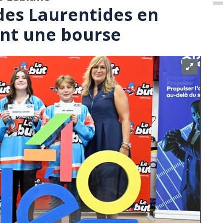
des Laurentides en
nt une bourse