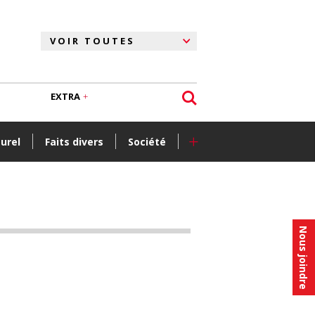
EXTRA
+
turel
Faits divers
Société
Nous joindre