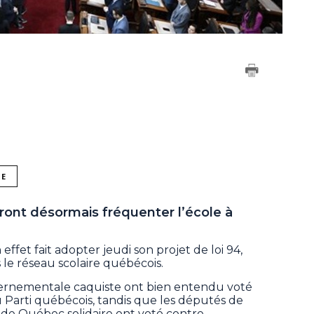
NE
ont désormais fréquenter l’école à
fet fait adopter jeudi son projet de loi 94,
s le réseau scolaire québécois.
ernementale caquiste ont bien entendu voté
du Parti québécois, tandis que les députés de
et de Québec solidaire ont voté contre.