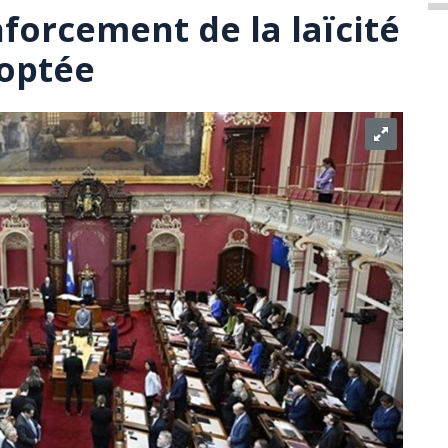
enforcement de la laïcité
doptée