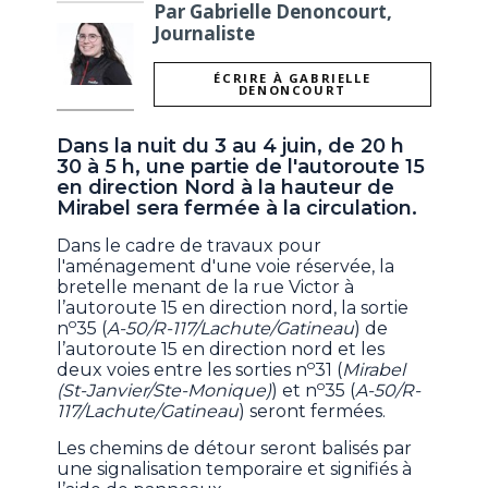
Par Gabrielle Denoncourt,
Journaliste
ÉCRIRE À GABRIELLE
DENONCOURT
Dans la nuit du 3 au 4 juin, de 20 h
30 à 5 h, une partie de l'autoroute 15
en direction Nord à la hauteur de
Mirabel sera fermée à la circulation.
Dans le cadre de travaux pour
l'aménagement d'une voie réservée, la
bretelle menant de la rue Victor à
l’autoroute 15 en direction nord, la sortie
o
n
35 (
A-50/R-117/Lachute/Gatineau
) de
l’autoroute 15 en direction nord et les
o
deux voies entre les sorties n
31 (
Mirabel
o
(St-Janvier/Ste-Monique)
) et n
35 (
A-50/R-
117/Lachute/Gatineau
) seront fermées.
Les chemins de détour seront balisés par
une signalisation temporaire et signifiés à