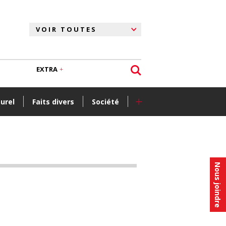
EXTRA
+
turel
Faits divers
Société
Nous joindre