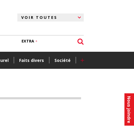
EXTRA
+
turel
Faits divers
Société
Nous joindre