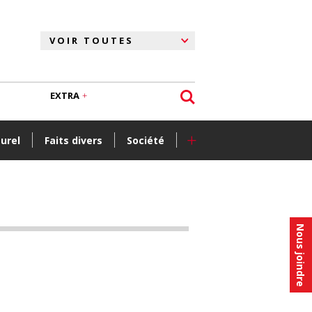
EXTRA
+
turel
Faits divers
Société
Nous joindre