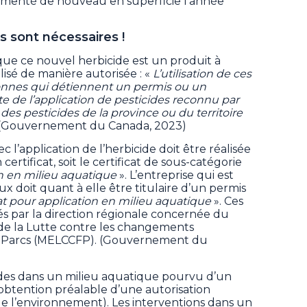
gmenté de nouveau en superficie l’année
s sont nécessaires !
 que ce nouvel herbicide est un produit à
lisé de manière autorisée : «
L’utilisation de ces
sonnes qui détiennent un permis ou un
iste de l’application de pesticides reconnu par
des pesticides de la province ou du territoire
(Gouvernement du Canada, 2023)
l’application de l’herbicide doit être réalisée
ertificat, soit le certificat de sous-catégorie
on en milieu aquatique
». L’entreprise qui est
ux doit quant à elle être titulaire d’un permis
cat pour application en milieu aquatique
». Ces
rés par la direction régionale concernée du
 de la Lutte contre les changements
es Parcs (MELCCFP). (Gouvernement du
cides dans un milieu aquatique pourvu d’un
l’obtention préalable d’une autorisation
é de l’environnement). Les interventions dans un