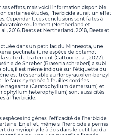
ur ses effets, mais voici l’information disponible
elon certaines études, l’herbicide aurait un effet
es. Cependant, ces conclusions sont faites à
 laboratoire seulement (Nertherland et
al., 2016, Beets et Nertherland, 2018, Beets et
ectuée dans un petit lac du Minnesota, une
ckenia pectinata (une espèce de potamot
à la suite du traitement (Cattoor et al., 2022).
sénie de Shreber (Brasenia schreberi) a subi
De plus, il est même indiqué sur l’étiquette du
̀ne est très sensible au florpyrauxifen-benzyl.
 : le faux nymphéa à feuilles cordées
ifle nageante (Ceratophyllum demersum) et
riophyllum heterophyllum) sont aussi cités
s à l’herbicide.
r
 espèces indigènes, l’efficacité de l’herbicide
certaine. En effet, même si l’herbicide a permis
t du myriophylle à épis dans le petit lac du