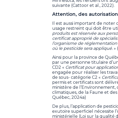
Minnesota, les herbiers ont au
suivante (Cattoor et al., 2022).
Attention, des autorisation
Il est aussi important de noter
usage restreint qui doit être uti
produits est réservée aux per
certificat approprié de spécial
l’organisme de réglementation 
où le pesticide sera appliqué.
» 
Ainsi pour la province de Québec 
par une personne titulaire d’un c
CD2 «
Certificat pour applicati
engagée pour réaliser les trava
de sous- catégorie C2 «
Certifi
permis et certificats sont déliv
ministère de l’Environnement,
climatiques, de la Faune et d
Québec, 2024a)
De plus, l’application de pesti
exutoire superficiel nécessite 
ministérielle (Loi sur la qualit