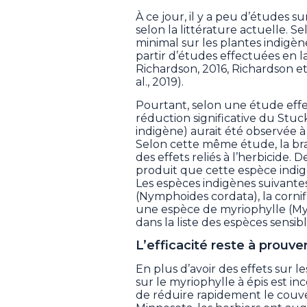
À ce jour, il y a peu d’études s
selon la littérature actuelle. S
minimal sur les plantes indigèn
partir d’études effectuées en
Richardson, 2016, Richardson et 
al., 2019).
Pourtant, selon une étude eff
réduction significative du Stu
indigène) aurait été observée 
Selon cette même étude, la bra
des effets reliés à l’herbicide. 
produit que cette espèce indige
Les espèces indigènes suivantes
(Nymphoides cordata), la corn
une espèce de myriophylle (My
dans la liste des espèces sensible
L’efficacité reste à prouve
En plus d’avoir des effets sur les
sur le myriophylle à épis est in
de réduire rapidement le couver