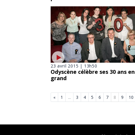
23 avril 2015 | 13h50
Odyscène célèbre ses 30 ans en
grand
«
1
...
3
4
5
6
7
8
9
10