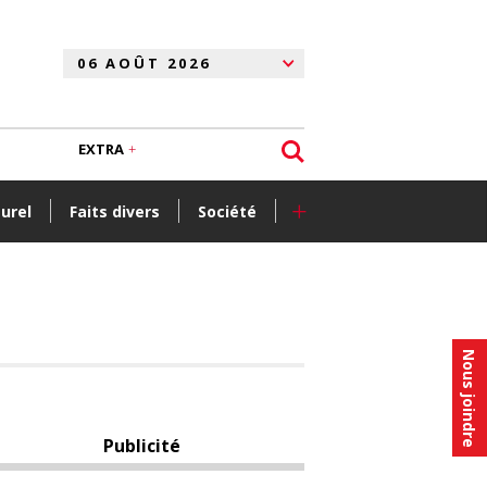
EXTRA
+
turel
Faits divers
Société
Nous joindre
Publicité